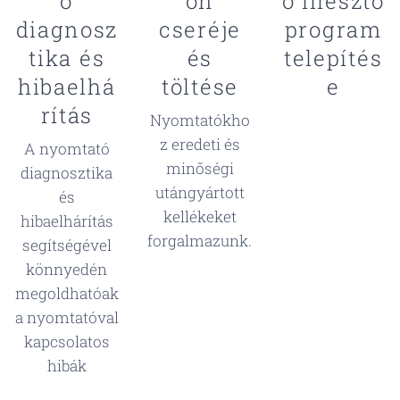
ó
on
ó illesztő
diagnosz
cseréje
program
tika és
és
telepítés
hibaelhá
töltése
e
rítás
Nyomtatókho
z eredeti és
A nyomtató
minőségi
diagnosztika
utángyártott
és
kellékeket
hibaelhárítás
forgalmazunk.
segítségével
könnyedén
megoldhatóak
a nyomtatóval
kapcsolatos
hibák