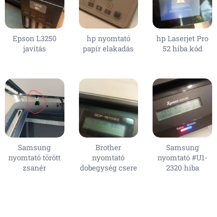
Epson L3250
hp nyomtató
hp Laserjet Pro
javítás
papír elakadás
52 hiba kód
Samsung
Brother
Samsung
nyomtató törött
nyomtató
nyomtató #U1-
zsanér
dobegység csere
2320 hiba