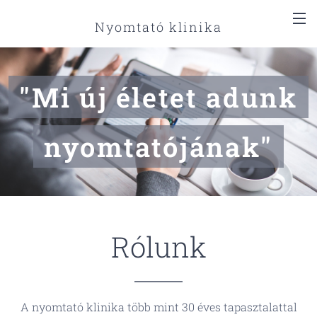
Nyomtató klinika
"Mi új életet adunk
nyomtatójának"
Rólunk
A nyomtató klinika több mint 30 éves tapasztalattal