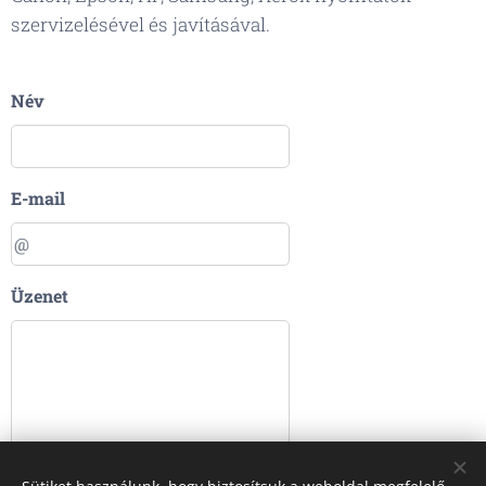
szervizelésével és javításával.
Név
E-mail
Üzenet